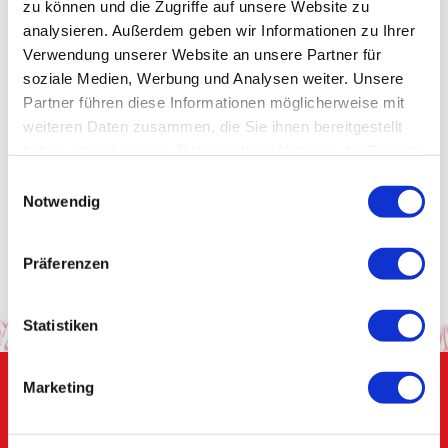
zu können und die Zugriffe auf unsere Website zu
analysieren. Außerdem geben wir Informationen zu Ihrer
Einnässen und Einkoten
Verwendung unserer Website an unsere Partner für
soziale Medien, Werbung und Analysen weiter. Unsere
Mutismus
Partner führen diese Informationen möglicherweise mit
Bindungsstörungen
weiteren Daten zusammen, die Sie ihnen bereitgestellt
haben oder die sie im Rahmen Ihrer Nutzung der Dienste
Persönlichkeitsstörungen
gesammelt haben.
Einwilligungsauswahl
Notwendig
Ticstörungen und Tourette-Syndrom
Regulationsstörungen im Kleinkindalter
Präferenzen
Statistiken
Marketing